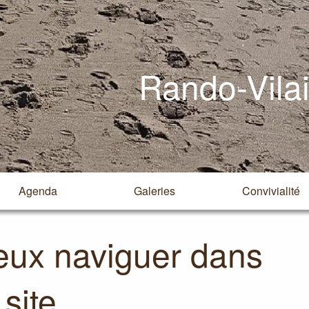
Rando-Vila
Agenda
Galeries
Convivialité
eux naviguer dans
 site