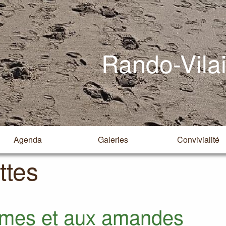
Rando-Vila
Agenda
Galeries
Convivialité
ttes
mmes et aux amandes